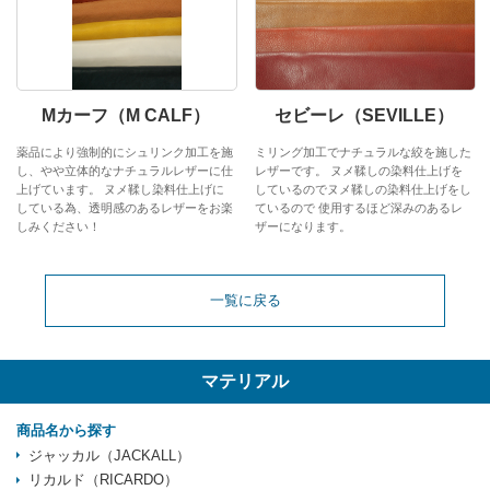
Mカーフ（M CALF）
セビーレ（SEVILLE）
薬品により強制的にシュリンク加工を施
ミリング加工でナチュラルな絞を施した
し、やや立体的なナチュラルレザーに仕
レザーです。 ヌメ鞣しの染料仕上げを
上げています。 ヌメ鞣し染料仕上げに
しているのでヌメ鞣しの染料仕上げをし
している為、透明感のあるレザーをお楽
ているので 使用するほど深みのあるレ
しみください！
ザーになります。
一覧に戻る
マテリアル
商品名から探す
ジャッカル（JACKALL）
リカルド（RICARDO）