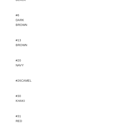
#6
DARK
BROWN
#13
BROWN
#20
NAVY
#26CAMEL
#30
KHAKI
#31
RED