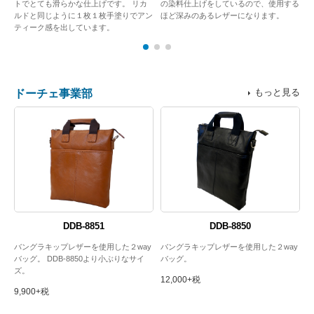
し
トでとても滑らかな仕上げです。 リカ
の染料仕上げをしているので、使用する
レ
ルドと同じように１枚１枚手塗りでアン
ほど深みのあるレザーになります。
ティーク感を出しています。
もっと見る
ドーチェ事業部
DDB-8851
DDB-8850
革
バングラキップレザーを使用した２way
バングラキップレザーを使用した２way
8
キ
バッグ。 DDB-8850より小ぶりなサイ
バッグ。
ズ。
12,000+税
9,900+税