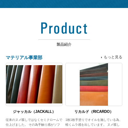
製品紹介
もっと見る
マテリアル事業部
ジャッカル（JACKALL）
リカルド（RICARDO）
た
従来のヌメ鞣しではなくセミクロームで
1枚1枚手塗りでオイルを施している為、
を
仕上げました。 その為手触り感がソフ
軽くムラ感を出しています。 ヌメ鞣し