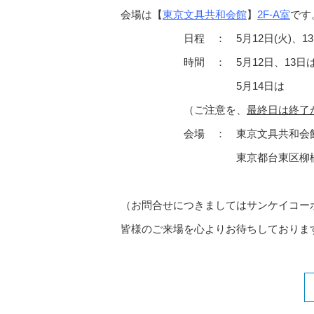
会場は【
東京文具共和会館
】
2F-A室
です
日程 ： 5月12日(火)、13日(水
時間 ： 5月12日、13日は 9:00
5月14日は 9:00 〜
（ご注意を、
最終日は終了が1
会場 ： 東京文具共和会館 2
東京都台東区柳橋1-2
（お問合せにつきましてはサンケイコーポレーシ
皆様のご来場を心よりお待ちしておりま